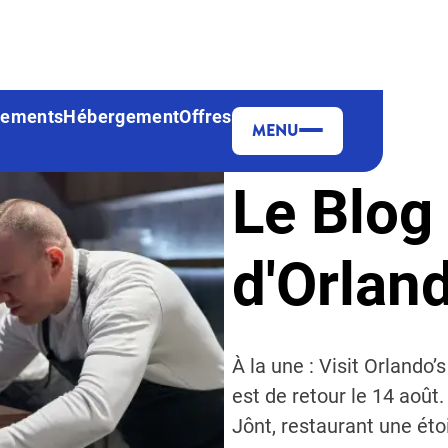
nements
Hébergement
Offres
MENU
Le Blog 
d'Orlan
À la une : Visit Orlando
est de retour le 14 aoû
Jônt, restaurant une éto